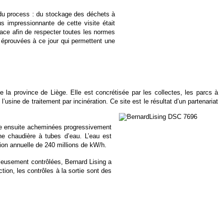
s du process : du stockage des déchets à
us impressionnante de cette visite était
ace afin de respecter toutes les normes
éprouvées à ce jour qui permettent une
la province de Liège. Elle est concrétisée par les collectes, les parcs à
’usine de traitement par incinération. Ce site est le résultat d’un partenariat
tre ensuite acheminées progressivement
ne chaudière à tubes d’eau. L’eau est
tion annuelle de 240 millions de kW/h.
utieusement contrôlées, Bernard Lising a
ion, les contrôles à la sortie sont des