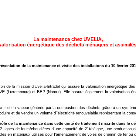
La maintenance chez UVELIA,
 valorisation énergétique des déchets ménagers et assimilés
résentation de la maintenance et visite des installations du 10 février 201
tion de la mission d’Uvélia-Intradel qui assure la valorisation énergétique 
VE (Luxembourg) et BEP (Namur). Elle assure également la valorisation éne
à partir de la vapeur générée par la combustion des déchets grâce à un systèm
produire et de vendre un volume d’’électricité renouvelable représentant la c
ôle de la maintenance dans cette unité de traitement inscrite dans le 
2 lignes de fours/chaudières d’une capacité de 21t/h/ligne, une production 
lés en matériaux utilisés pour l’aménagement de voies de chemin de fer ou d