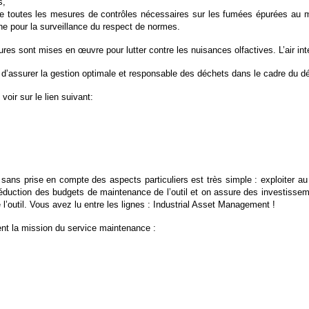
s,
e de toutes les mesures de contrôles nécessaires sur les fumées épurées au
e pour la surveillance du respect de normes.
s sont mises en œuvre pour lutter contre les nuisances olfactives. L’air in
on d’assurer la gestion optimale et responsable des déchets dans le cadre du d
oir sur le lien suivant:
e sans prise en compte des aspects particuliers est très simple : exploiter au
réduction des budgets de maintenance de l’outil et on assure des investisse
 l’outil. Vous avez lu entre les lignes : Industrial Asset Management !
isent la mission du service maintenance :