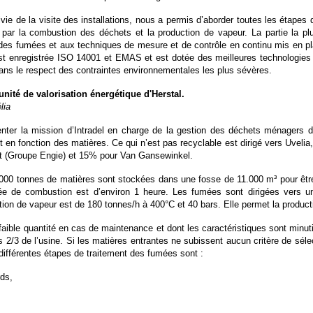
vie de la visite des installations, nous a permis d’aborder toutes les étape
t par la combustion des déchets et la production de vapeur. La partie la pl
es fumées et aux techniques de mesure et de contrôle en continu mis en pl
st enregistrée ISO 14001 et EMAS et est dotée des meilleures technologies 
ans le respect des contraintes environnementales les plus sévères.
'unité de valorisation énergétique d'Herstal.
lia
ter la mission d’Intradel en charge de la gestion des déchets ménagers de 
t en fonction des matières. Ce qui n’est pas recyclable est dirigé vers Uvelia, l
ent (Groupe Engie) et 15% pour Van Gansewinkel.
320.000 tonnes de matières sont stockées dans une fosse de 11.000 m³ pour ê
rée de combustion est d’environ 1 heure. Les fumées sont dirigées vers u
ction de vapeur est de 180 tonnes/h à 400°C et 40 bars. Elle permet la produc
s faible quantité en cas de maintenance et dont les caractéristiques sont min
/3 de l’usine. Si les matières entrantes ne subissent aucun critère de sélect
différentes étapes de traitement des fumées sont :
rds,