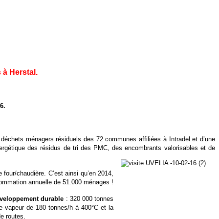
 à Herstal.
6.
des déchets ménagers résiduels des 72 communes affiliées à Intradel et d’une
rgétique des résidus de tri des PMC, des encombrants valorisables et de
e four/chaudière. C’est ainsi qu’en 2014,
onsommation annuelle de 51.000 ménages !
développement durable
: 320 000 tonnes
de vapeur de 180 tonnes/h à 400°C et la
e routes.