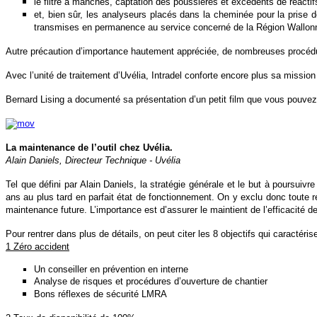
le filtre à manches, captation des poussières et excédents de réactif
et, bien sûr, les analyseurs placés dans la cheminée pour la pris
transmises en permanence au service concerné de la Région Wallonn
Autre précaution d’importance hautement appréciée, de nombreuses procédure
Avec l’unité de traitement d’Uvélia, Intradel conforte encore plus sa missi
Bernard Lising a documenté sa présentation d’un petit film que vous pouvez v
La maintenance de l’outil chez Uvélia.
Alain Daniels, Directeur Technique - Uvélia
Tel que défini par Alain Daniels, la stratégie générale et le but à poursuivr
ans au plus tard en parfait état de fonctionnement. On y exclu donc toute 
maintenance future. L’importance est d’assurer le maintient de l’efficacité de
Pour rentrer dans plus de détails, on peut citer les 8 objectifs qui caractér
1 Zéro accident
Un conseiller en prévention en interne
Analyse de risques et procédures d’ouverture de chantier
Bons réflexes de sécurité LMRA