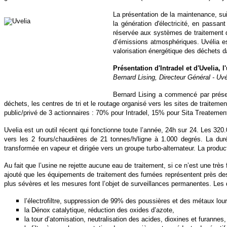
La présentation de la maintenance, sui
la génération d'électricité, en passan
réservée aux systèmes de traitement d
d’émissions atmosphériques. Uvélia e
valorisation énergétique des déchets d
Présentation d'Intradel et d'Uvelia, l
Bernard Lising, Directeur Général - Uvé
Bernard Lising a commencé par présen
déchets, les centres de tri et le routage organisé vers les sites de traitemen
public/privé de 3 actionnaires : 70% pour Intradel, 15% pour Sita Treatem
Uvelia est un outil récent qui fonctionne toute l’année, 24h sur 24. Les 
vers les 2 fours/chaudières de 21 tonnes/h/ligne à 1.000 degrés. La du
transformée en vapeur et dirigée vers un groupe turbo-alternateur. La produ
Au fait que l’usine ne rejette aucune eau de traitement, si ce n’est une trè
ajouté que les équipements de traitement des fumées représentent près des 2
plus sévères et les mesures font l’objet de surveillances permanentes. Les 
l’électrofiltre, suppression de 99% des poussières et des métaux lou
la Dénox catalytique, réduction des oxides d’azote,
la tour d’atomisation, neutralisation des acides, dioxines et furannes,